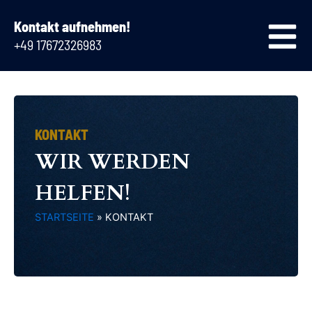
Zum
Inhalt
Kontakt aufnehmen!
springen
+49 17672326983
STARTSEITE
»
KONTAKT
KONTAKT
WIR WERDEN
HELFEN!
STARTSEITE
»
KONTAKT